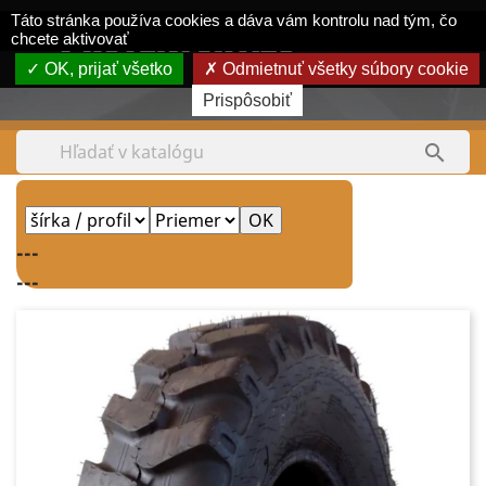
Panel riadenia súborov cookie
Táto stránka používa cookies a dáva vám kontrolu nad tým, čo
shopping_cart


chcete aktivovať
OK, prijať všetko
Odmietnuť všetky súbory cookie
Tel.:
0903 380 550
Prispôsobiť

---
---