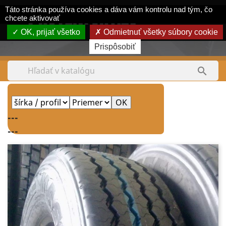
Panel riadenia súborov cookie
Táto stránka používa cookies a dáva vám kontrolu nad tým, čo
shopping_cart


chcete aktivovať
OK, prijať všetko
Odmietnuť všetky súbory cookie
Tel.:
0903 380 550
Prispôsobiť

---
---