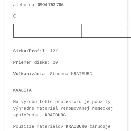
0904 762 706
alebo na
C
Šírka/Profil:
12/-
Priemer disku
: 20
Vulkanizácia:
Studená KRAIBURG
KVALITA
Na výrobu tohto protektoru je použitý
výhradne materiál renomovanej
nemeckej
spoločnosti
KRAIBURG
.
Použitie materiálov
KRAIBURG
zaručuje