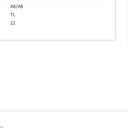
A8/A8
TL
22
y,