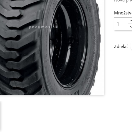
Množstv
Zdieľať