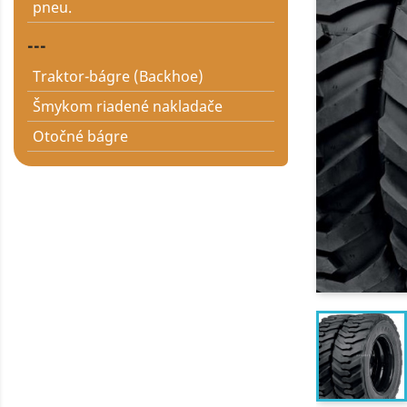
pneu.
---
Traktor-bágre (Backhoe)
Šmykom riadené nakladače
Otočné bágre