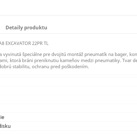
Detaily produktu
A8 EXCAVATOR 22PR TL
 vyvinutá špeciálne pre dvojitú montáž pneumatík na bager, ko
mi, ktorá bráni preniknutiu kameňov medzi pneumatiky. Tvar de
dobrú stabilitu, ochranu pred poškodením.
ie
disku