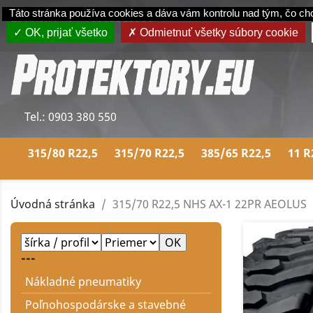
Panel riadenia súborov cookie
Táto stránka používa cookies a dáva vám kontrolu nad tým, čo ch
Zavolajte nám:
0903380550
OK, prijať všetko
Odmietnuť všetky súbory cookie
Tel.:
0903 380 550
315/80 R22,5
315/70 R22,5
385/65 R22,5
11 R
Úvodná stránka
315/70 R22,5 NHS AX-1 22PR AEOLUS
---
Nákladné pneumatiky
Poľnohospodárske a stavebné