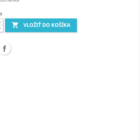
o

VLOŽIŤ DO KOŠÍKA