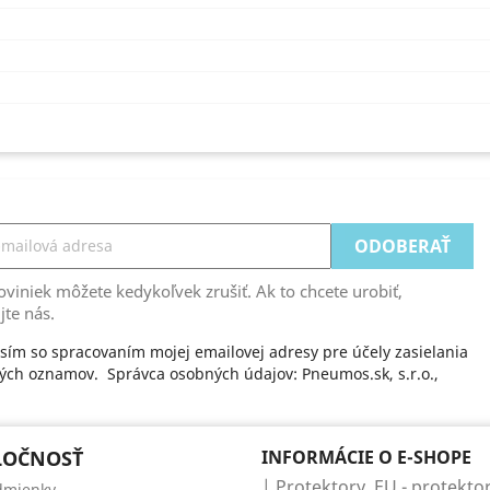
viniek môžete kedykoľvek zrušiť. Ak to chcete urobiť,
jte nás.
sím so spracovaním mojej emailovej adresy pre účely zasielania
ch oznamov. Správca osobných údajov: Pneumos.sk, s.r.o.,
LOČNOSŤ
INFORMÁCIE O E-SHOPE
| Protektory .EU - protektor
dmienky