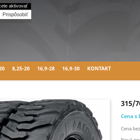
cete aktivovať
Prispôsobiť
20
8,25-20
16,9-28
16,9-30
KONTAKT
315/7
Cena s 
Cena bez
Nová pn