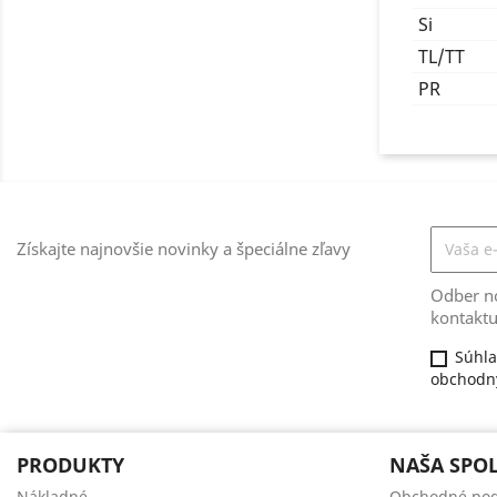
Si
TL/TT
PR
Získajte najnovšie novinky a špeciálne zľavy
Odber no
kontaktu
Súhla
obchodný
PRODUKTY
NAŠA SPO
Nákladné
Obchodné po