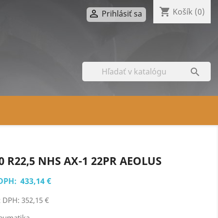
shopping_cart
Košík
(0)

Prihlásiť sa

0 R22,5 NHS AX-1 22PR AEOLUS
DPH:
433,14 €
 DPH: 352,15 €
eumatika