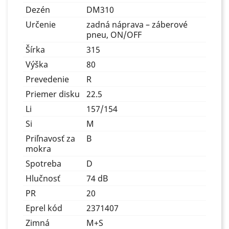
Dezén
DM310
Určenie
zadná náprava – záberové
pneu, ON/OFF
Šírka
315
Výška
80
Prevedenie
R
Priemer disku
22.5
Li
157/154
Si
M
Priľnavosť za
B
mokra
Spotreba
D
Hlučnosť
74 dB
PR
20
Eprel kód
2371407
Zimná
M+S