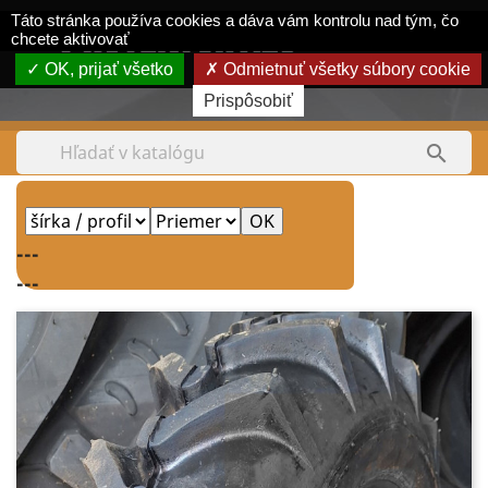
Panel riadenia súborov cookie
Táto stránka používa cookies a dáva vám kontrolu nad tým, čo
shopping_cart


chcete aktivovať
OK, prijať všetko
Odmietnuť všetky súbory cookie
Tel.:
0903 380 550
Prispôsobiť

---
---