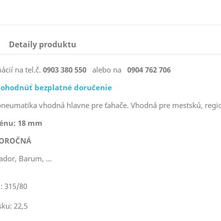
Detaily produktu
ácií na tel.č.
0903 380 550
alebo na
0904 762 706
ohodnúť bezplatné doručenie
pneumatika
vhodná
hlavne pre
ťahače
.
Vhodná
pre mestskú
, reg
zénu: 18 mm
LOROČNÁ
ador, Barum, ...
l: 315/80
sku: 22,5