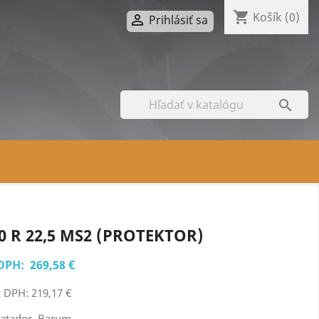
shopping_cart
Košík
(0)

Prihlásiť sa

0 R 22,5 MS2 (PROTEKTOR)
DPH:
269,58 €
 DPH: 219,17 €
atador, Barum, ...