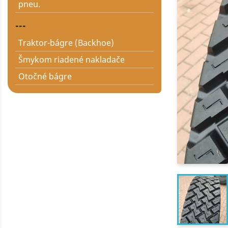
pneu.
---
Traktor-bágre (Backhoe)
Šmykom riadené nakladače
Otočné bágre