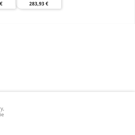
 €
283,93 €
y,
ie