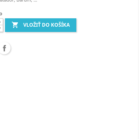
o

VLOŽIŤ DO KOŠÍKA