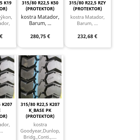
,5 K19
315/80 R22,5 K50
315/80 R22,5 RZY
OR)
(PROTEKTOR)
(PROTEKTOR)
kostra Matador,
výkon,
kostra Matador,
Barum, ...
ador,
Barum, ...
,
 €
280,75 €
232,68 €
5 K207
315/80 R22,5 K207
E
K_BASE PK
OR)
(PROTEKTOR)
ador,
kostra
..
Goodyear,Dunlop,
Bridg.,Conti.,....