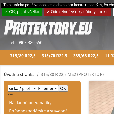
Panel riadenia súborov cookie
Táto stránka používa cookies a dáva vám kontrolu nad tým, čo ch
Zavolajte nám:
0903380550
OK, prijať všetko
Odmietnuť všetky súbory cookie
Tel.:
0903 380 550
315/80 R22,5
315/70 R22,5
385/65 R22,5
11 R
Úvodná stránka
315/80 R 22,5 MS2 (PROTEKTOR)
---
Nákladné pneumatiky
Poľnohospodárske a stavebné