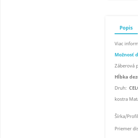
Popis
Viac inform
Možnosť d
Záberová
Hĺbka de
Druh:
CE
kostra Mat
Šírka/Profi
Priemer di