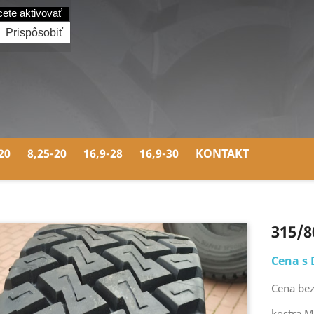
cete aktivovať
Prispôsobiť
20
8,25-20
16,9-28
16,9-30
KONTAKT
315/8
Cena s 
Cena bez
kostra M