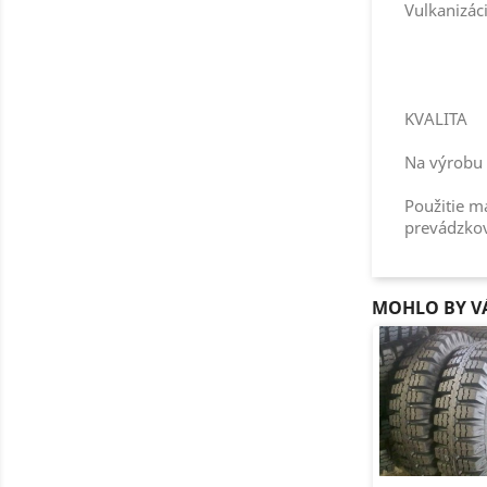
Vulkanizác
KVALITA
Na výrobu 
Použitie m
prevádzkov
MOHLO BY VÁ