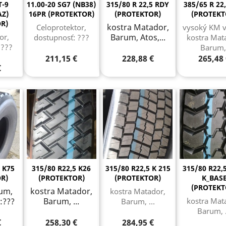
T-9
11.00-20 SG7 (NB38)
315/80 R 22,5 RDY
385/65 R 22
AZ)
16PR (PROTEKTOR)
(PROTEKTOR)
(PROTEKT
R)
kostra Matador,
Celoprotektor,
vysoký KM 
or,
Barum, Atos,...
dostupnosť: ???
kostra Mat
 ???
Barum
211,15 €
228,88 €
265,48
€
 K75
315/80 R22,5 K26
315/80 R22,5 K 215
315/80 R22,
R)
(PROTEKTOR)
(PROTEKTOR)
K_BAS
(PROTEKT
um,
kostra Matador,
kostra Matador,
:???
Barum, ...
kostra Mat
Barum, ...
Barum, .
€
258,30 €
284,95 €