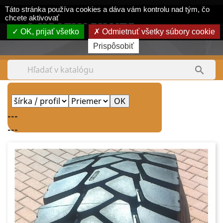
Panel riadenia súborov cookie
Táto stránka používa cookies a dáva vám kontrolu nad tým, čo
shopping_cart


chcete aktivovať
OK, prijať všetko
Odmietnuť všetky súbory cookie
Tel.:
0903 380 550
Prispôsobiť

---
---