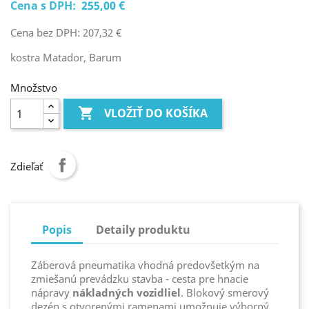
Cena s DPH:
255,00 €
Cena bez DPH: 207,32 €
kostra Matador, Barum
Množstvo

VLOŽIŤ DO KOŠÍKA
Zdieľať
Popis
Detaily produktu
Záberová
pneumatika
vhodná
predovšetkým na
zmiešanú prevádzku stavba - cesta pre hnacie
nápravy
nákladných vozidliel
. Blokový smerový
dezén s otvorenými ramenami umožnuje v
ýborný